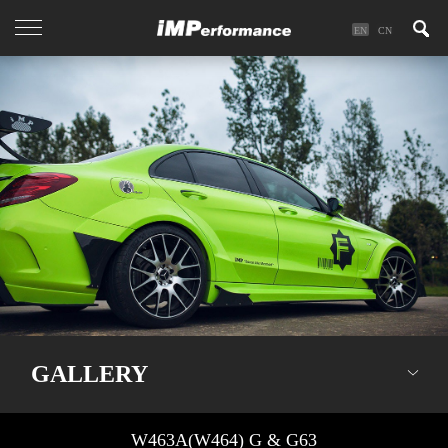
EN
CN
GALLERY
W463A(W464) G & G63